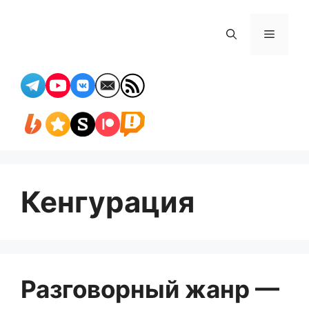
Перейти
к
Меню
содержимому
Кенгурация
Разговорный жанр —