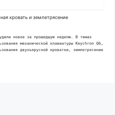
ная кровать и землетрясение
удили новое за прошедшую неделю. В темах
ьзования механической клавиатуры Keychron Q6,
ьзования двухъярусной кроватки, землетрясение