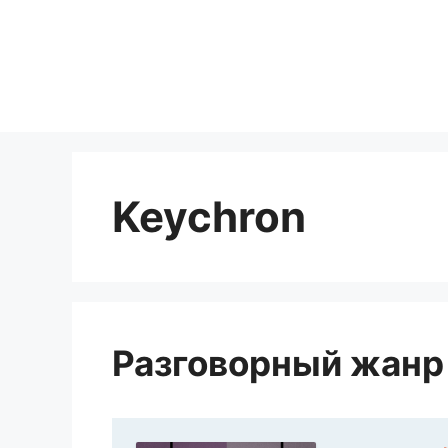
Перейти
к
содержимому
Keychron
Разговорный жанр