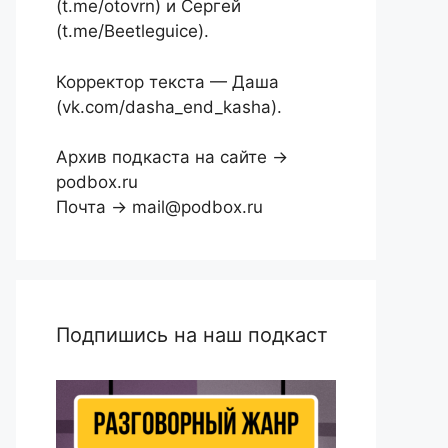
(t.me/otovrn) и Сергей
(t.me/Beetleguice).
Корректор текста — Даша
(vk.com/dasha_end_kasha).
Архив подкаста на сайте →
podbox.ru
Почта → mail@podbox.ru
Подпишись на наш подкаст