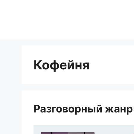
Перейти
к
содержимому
Кофейня
Разговорный жанр