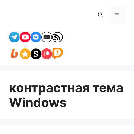
Перейти
к
Меню
содержимому
контрастная тема
Windows