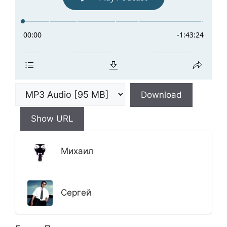
Download
Show URL
Михаил
Сергей