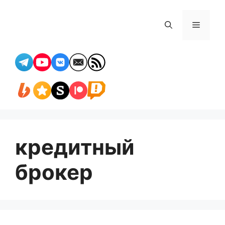
Перейти
к
Меню
содержимому
кредитный
брокер