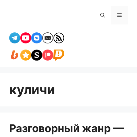
Перейти
к
Меню
содержимому
куличи
Разговорный жанр —