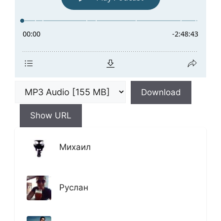
Download
Show URL
Михаил
Руслан