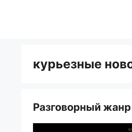
Перейти
к
содержимому
курьезные нов
Разговорный жанр