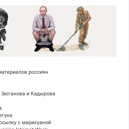
материалов россиян
о Зюганова и Кадырова
а
егуна
посылку с марихуаной