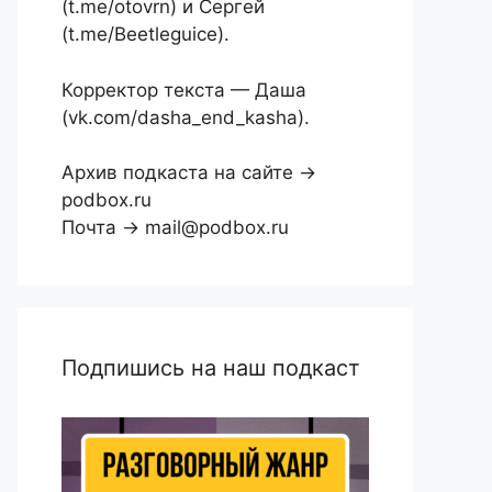
(t.me/otovrn) и Сергей
(t.me/Beetleguice).
Корректор текста — Даша
(vk.com/dasha_end_kasha).
Архив подкаста на сайте →
podbox.ru
Почта → mail@podbox.ru
Подпишись на наш подкаст