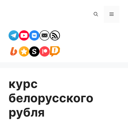
Перейти
к
Меню
содержимому
курс
белорусского
рубля