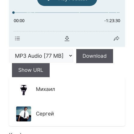
Download
Show URL
Михаил
Сергей