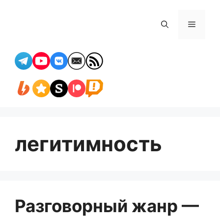
Перейти
к
Меню
содержимому
легитимность
Разговорный жанр —