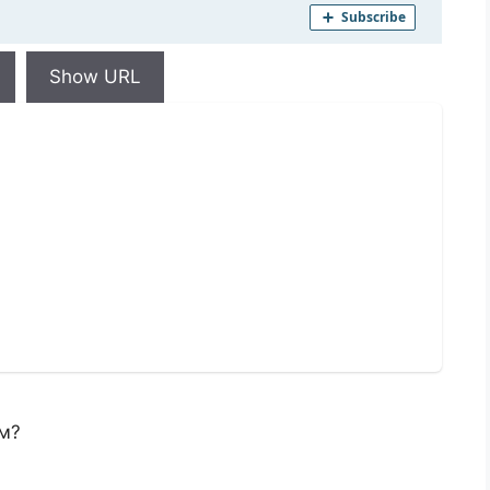
Show URL
м?