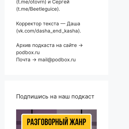
(t.me/otovrn) и Сергей
(t.me/Beetleguice).
Корректор текста — Даша
(vk.com/dasha_end_kasha).
Архив подкаста на сайте →
podbox.ru
Почта → mail@podbox.ru
Подпишись на наш подкаст