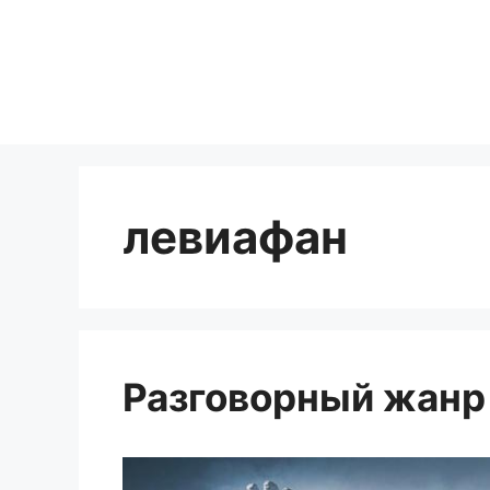
Перейти
к
содержимому
левиафан
Разговорный жанр