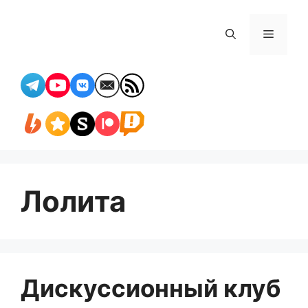
Перейти
к
Меню
содержимому
Лолита
Дискуссионный клуб