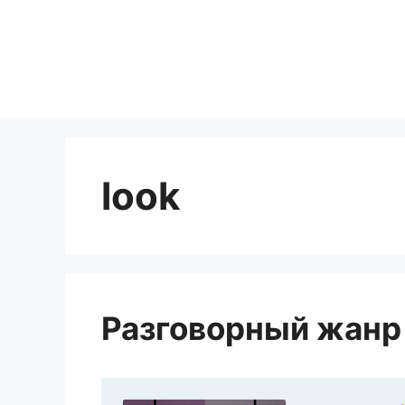
Перейти
к
содержимому
look
Разговорный жанр