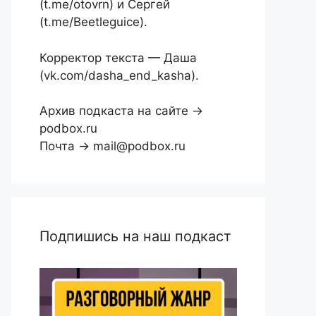
(t.me/otovrn) и Сергей
(t.me/Beetleguice).
Корректор текста — Даша
(vk.com/dasha_end_kasha).
Архив подкаста на сайте →
podbox.ru
Почта → mail@podbox.ru
Подпишись на наш подкаст