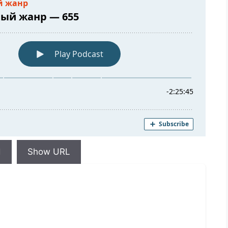
d
Show URL