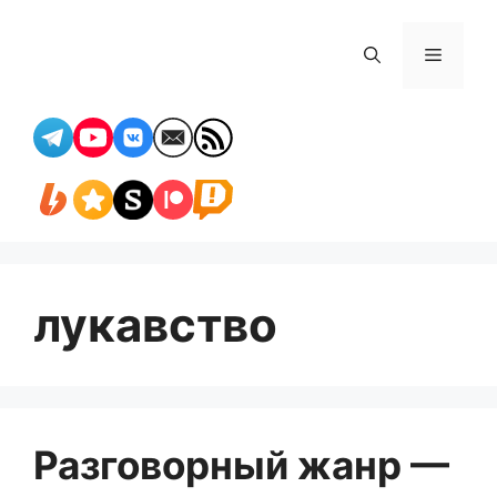
Перейти
к
Меню
содержимому
лукавство
Разговорный жанр —