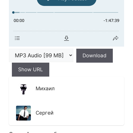
Download
Show URL
Михаил
Сергей