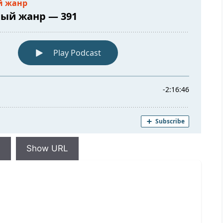
d
Show URL