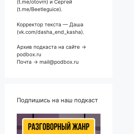
(t.me/otovrn) и Сергей
(t.me/Beetleguice).
Корректор текста — Даша
(vk.com/dasha_end_kasha).
Архив подкаста на сайте →
podbox.ru
Почта → mail@podbox.ru
Подпишись на наш подкаст