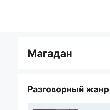
Перейти
к
содержимому
Магадан
Разговорный жанр