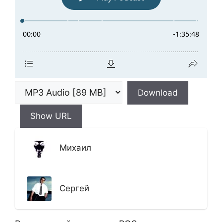
Download
Show URL
Михаил
Сергей