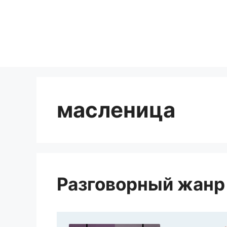
Перейти
к
содержимому
масленица
Разговорный жанр