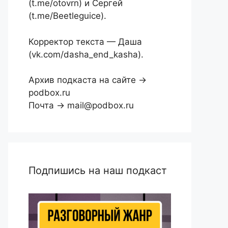
(t.me/otovrn) и Сергей
(t.me/Beetleguice).
Корректор текста — Даша
(vk.com/dasha_end_kasha).
Архив подкаста на сайте →
podbox.ru
Почта → mail@podbox.ru
Подпишись на наш подкаст