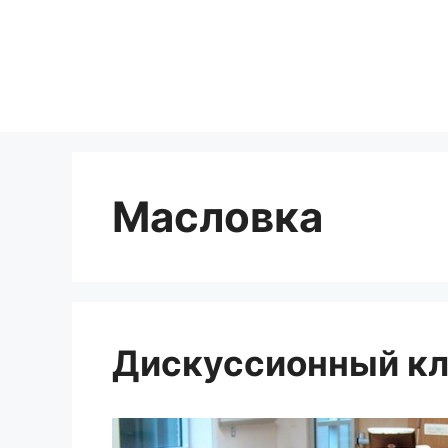
Перейти
к
содержимому
Масловка
Дискуссионный кл