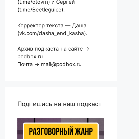
(t.me/otovrn) и Сергей
(t.me/Beetleguice).
Корректор текста — Даша
(vk.com/dasha_end_kasha).
Архив подкаста на сайте →
podbox.ru
Почта → mail@podbox.ru
Подпишись на наш подкаст