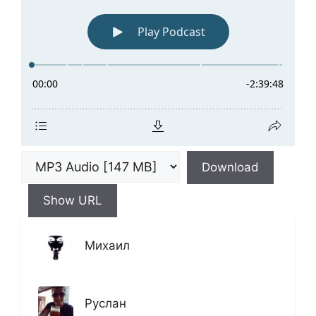
Download
Show URL
Михаил
Руслан