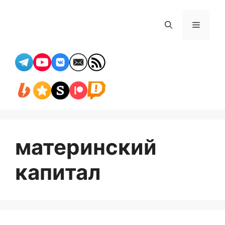
Перейти
к
Меню
содержимому
материнский
капитал