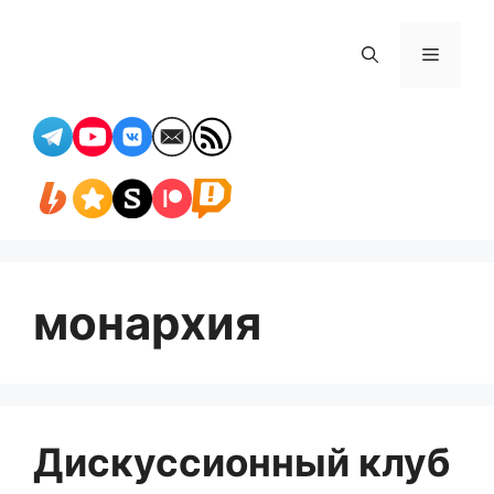
Перейти
к
Меню
содержимому
монархия
Дискуссионный клуб