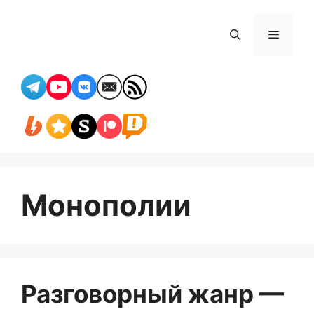
Перейти
к
Меню
содержимому
Монополии
Разговорный жанр —