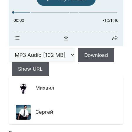
Download
Show URL
Михаил
Сергей