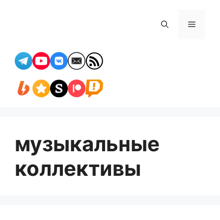
Перейти
к
Меню
содержимому
музыкальные
коллективы