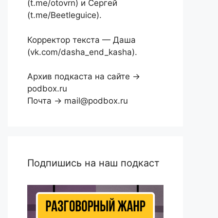
(t.me/otovrn) и Сергей
(t.me/Beetleguice).
Корректор текста — Даша
(vk.com/dasha_end_kasha).
Архив подкаста на сайте →
podbox.ru
Почта → mail@podbox.ru
Подпишись на наш подкаст