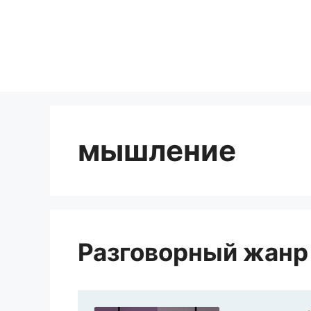
Перейти
к
содержимому
мышление
Разговорный жанр