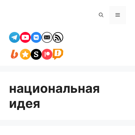
Перейти
к
Меню
содержимому
национальная
идея