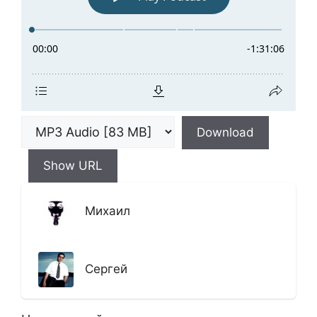
Download
Show URL
Михаил
Сергей