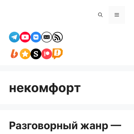
Перейти
к
Меню
содержимому
некомфорт
Разговорный жанр —