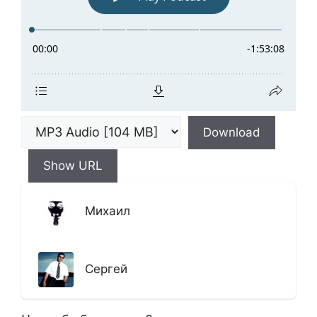
Download
Show URL
Михаил
Сергей