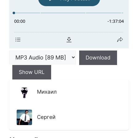
Download
Show URL
Михаил
Сергей