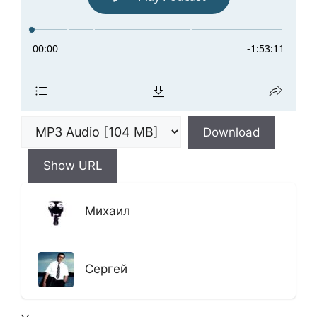
Download
Show URL
Михаил
Сергей