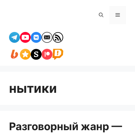
Перейти
к
Меню
содержимому
нытики
Разговорный жанр —