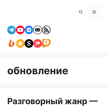
Перейти
к
Меню
содержимому
обновление
Разговорный жанр —