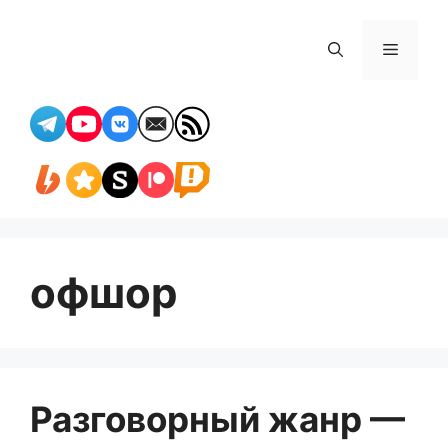
Перейти
к
Меню
содержимому
офшор
Разговорный жанр —