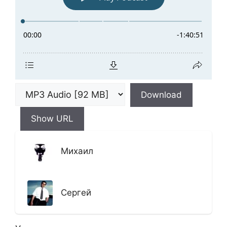
Download
Show URL
Михаил
Сергей