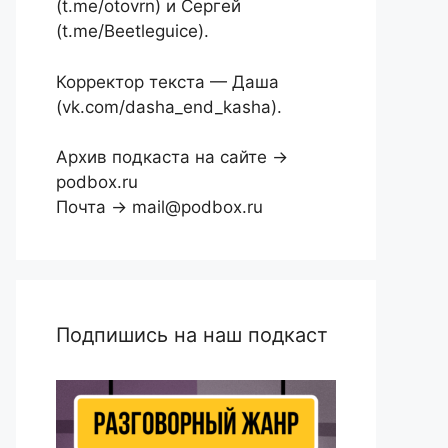
(t.me/otovrn) и Сергей
(t.me/Beetleguice).
Корректор текста — Даша
(vk.com/dasha_end_kasha).
Архив подкаста на сайте →
podbox.ru
Почта → mail@podbox.ru
Подпишись на наш подкаст