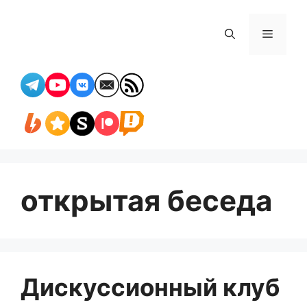
Перейти
к
Меню
содержимому
открытая беседа
Дискуссионный клуб