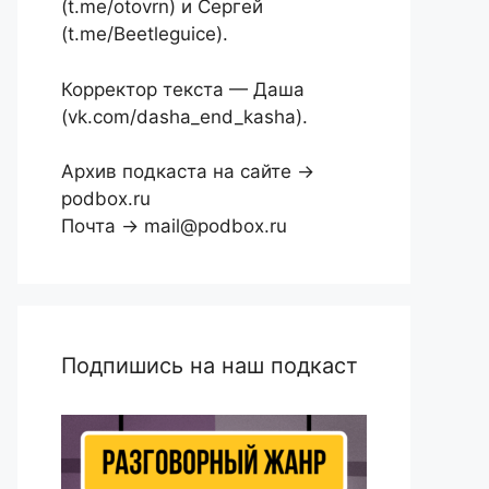
(t.me/otovrn) и Сергей
(t.me/Beetleguice).
Корректор текста — Даша
(vk.com/dasha_end_kasha).
Архив подкаста на сайте →
podbox.ru
Почта → mail@podbox.ru
Подпишись на наш подкаст