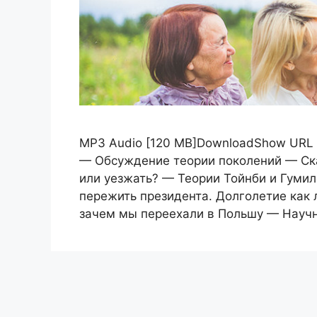
MP3 Audio [120 MB]DownloadShow URL 
— Обсуждение теории поколений — Ска
или уезжать? — Теории Тойнби и Гуми
пережить президента. Долголетие как 
зачем мы переехали в Польшу — Нау