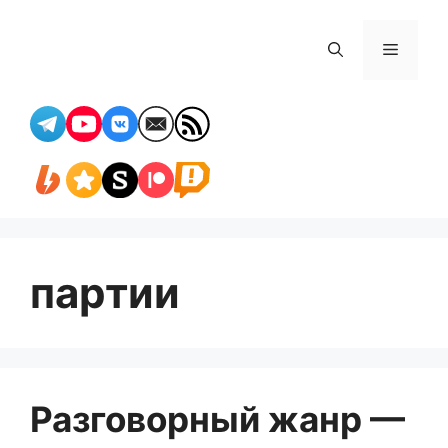
Перейти
к
Меню
содержимому
партии
Разговорный жанр —