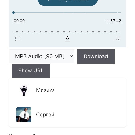
Download
Show URL
Михаил
Сергей