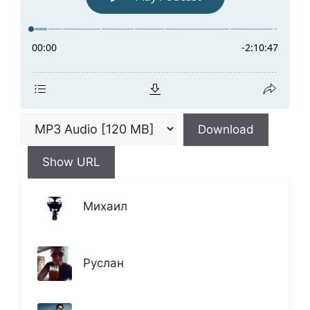
Download
Show URL
Михаил
Руслан