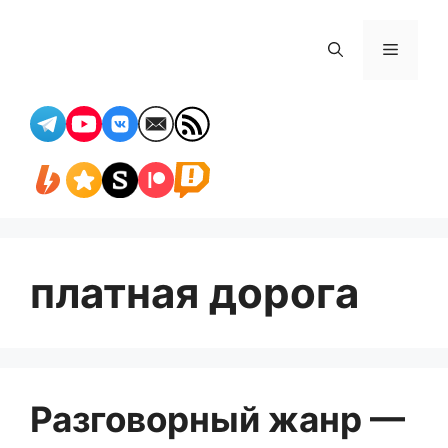
Перейти
к
Меню
содержимому
платная дорога
Разговорный жанр —