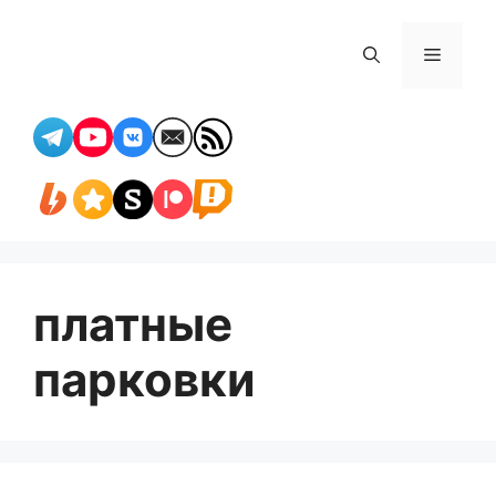
Перейти
к
Меню
содержимому
платные
парковки