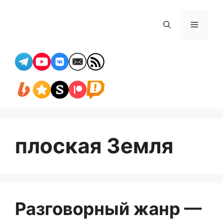
Перейти
к
Меню
содержимому
плоская Земля
Разговорный жанр —