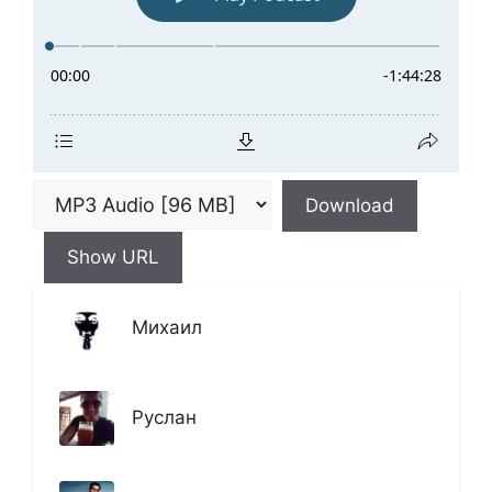
Download
Show URL
Михаил
Руслан