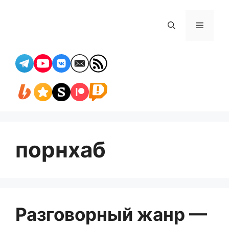
Перейти
к
Меню
содержимому
порнхаб
Разговорный жанр —