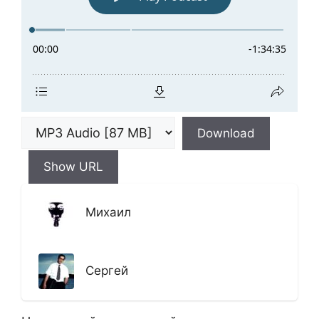
Download
Show URL
Михаил
Сергей