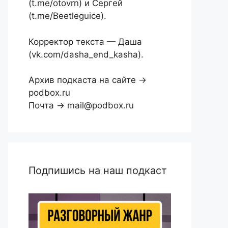
(t.me/otovrn) и Сергей
(t.me/Beetleguice).
Корректор текста — Даша
(vk.com/dasha_end_kasha).
Архив подкаста на сайте →
podbox.ru
Почта → mail@podbox.ru
Подпишись на наш подкаст