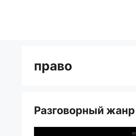
Перейти
к
содержимому
право
Разговорный жанр