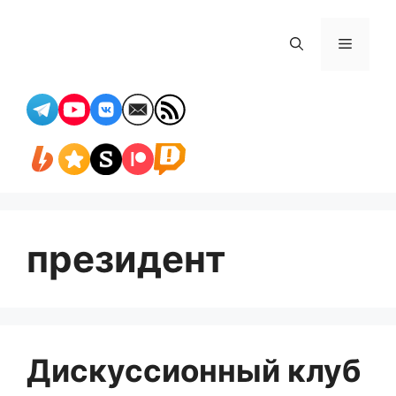
Перейти
к
Меню
содержимому
президент
Дискуссионный клуб