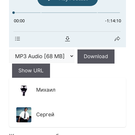
Download
Show URL
Михаил
Сергей