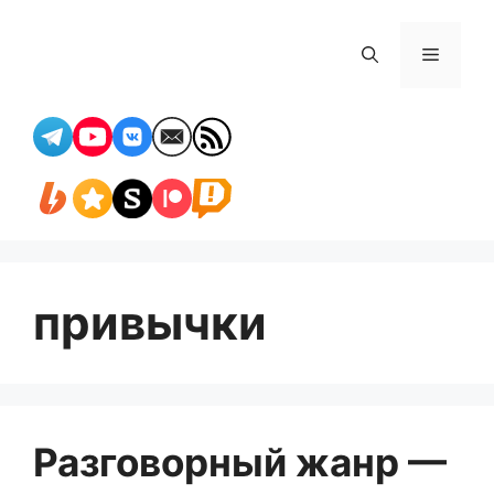
Перейти
к
Меню
содержимому
привычки
Разговорный жанр —