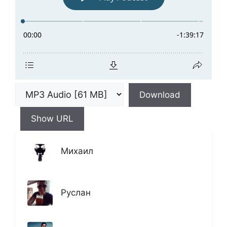
Download
Show URL
Михаил
Руслан