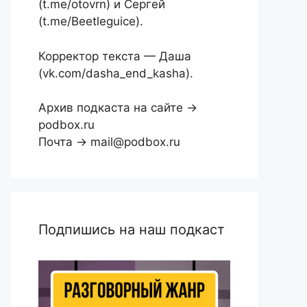
(t.me/otovrn) и Сергей
(t.me/Beetleguice).
Корректор текста — Даша
(vk.com/dasha_end_kasha).
Архив подкаста на сайте →
podbox.ru
Почта → mail@podbox.ru
Подпишись на наш подкаст