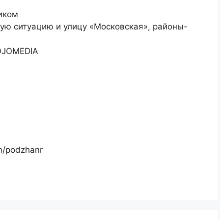
иком
ую ситуацию и улицу «Московская», районы-
MOJOMEDIA
m/podzhanr