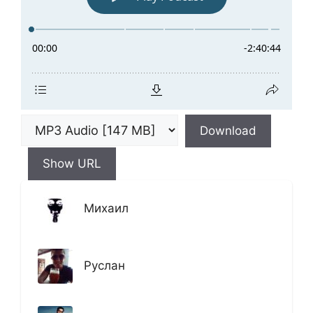
Download
Show URL
Михаил
Руслан