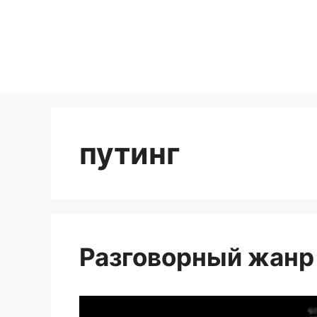
Перейти
к
содержимому
путинг
Разговорный жанр