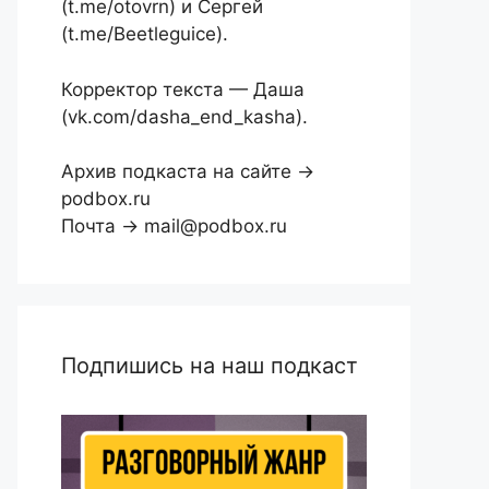
(t.me/otovrn) и Сергей
(t.me/Beetleguice).
Корректор текста — Даша
(vk.com/dasha_end_kasha).
Архив подкаста на сайте →
podbox.ru
Почта → mail@podbox.ru
Подпишись на наш подкаст